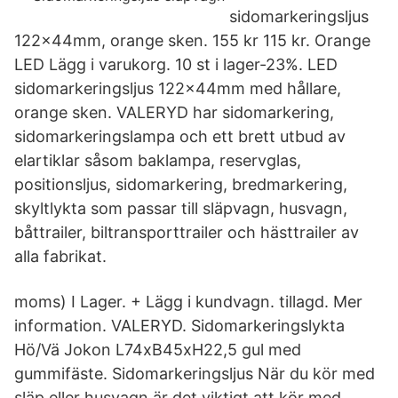
sidomarkeringsljus
122x44mm, orange sken. 155 kr 115 kr. Orange
LED Lägg i varukorg. 10 st i lager-23%. LED
sidomarkeringsljus 122x44mm med hållare,
orange sken. VALERYD har sidomarkering,
sidomarkeringslampa och ett brett utbud av
elartiklar såsom baklampa, reservglas,
positionsljus, sidomarkering, bredmarkering,
skyltlykta som passar till släpvagn, husvagn,
båttrailer, biltransporttrailer och hästtrailer av
alla fabrikat.
moms) I Lager. + Lägg i kundvagn. tillagd. Mer
information. VALERYD. Sidomarkeringslykta
Hö/Vä Jokon L74xB45xH22,5 gul med
gummifäste. Sidomarkeringsljus När du kör med
släp eller husvagn är det viktigt att kör med