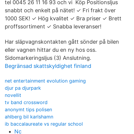
tel 0045 26 11 16 93 och vi Köp Positionsljus
snabbt och enkelt på nätet! ✓ Fri frakt över
1000 SEK! ✓ Hög kvalitet ✓ Bra priser ✓ Brett
proffssortiment ✓ Snabba leveranser!
Har släpvagnskontakten gått sönder på bilen
eller vagnen hittar du en ny hos oss.
Sidomarkeringsljus (3) Anslutning.
Begränsad skattskyldighet finland
net entertainment evolution gaming
djur pa djurpark
novellit
tv band crossword
anonymt tips polisen
ahlberg bil karlshamn
ib baccalaureate vs regular school
Nc