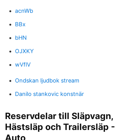
acnWb
BBx
bHN
OJXKY
wVflV
Ondskan ljudbok stream
Danilo stankovic konstnär
Reservdelar till Släpvagn,
Hästsläp och Trailersläp -
Auto